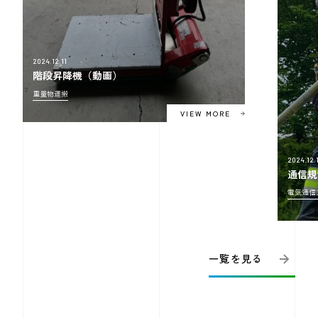
2024.12.11
階段昇降機（動画）
重量物運搬
VIEW MORE
2024.12.1
通信規
電気通信
一覧を見る